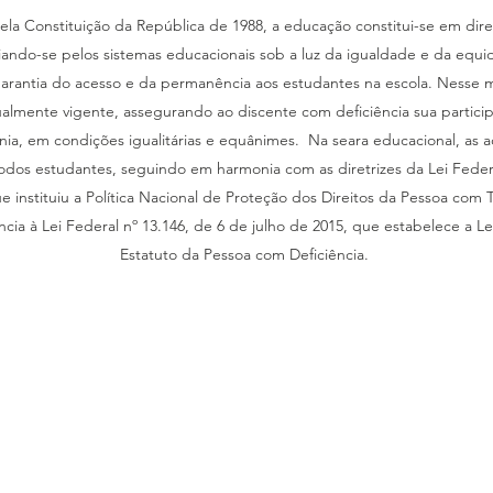
 Constituição da República de 1988, a educação constitui-se em direi
adiando-se pelos sistemas educacionais sob a luz da igualdade e da equi
garantia do acesso e da permanência aos estudantes na escola. Nesse
tualmente vigente, assegurando ao discente com deficiência sua partici
nia, em condições igualitárias e equânimes. Na seara educacional, as
todos estudantes, seguindo em harmonia com as diretrizes da Lei Federa
 instituiu a Política Nacional de Proteção dos Direitos da Pessoa com 
cia à Lei Federal nº 13.146, de 6 de julho de 2015, que estabelece a Lei 
Estatuto da Pessoa com Deficiência.