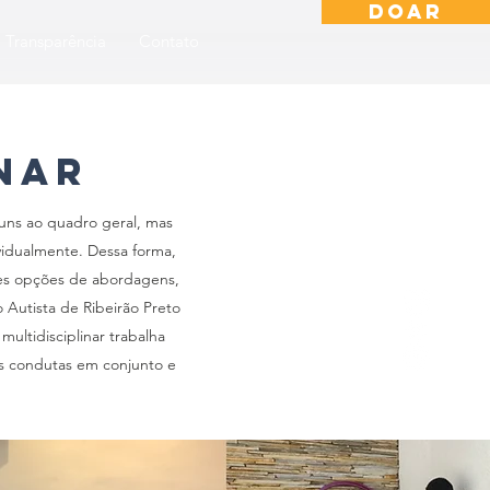
DOAR
Transparência
Contato
inar
uns ao quadro geral, mas
vidualmente. Dessa forma,
tes opções de abordagens,
 Autista de Ribeirão Preto
multidisciplinar trabalha
as condutas em conjunto e