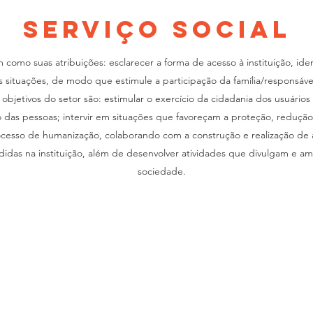
SERVIÇO SOCIAL
m como suas atribuições: esclarecer a forma de acesso à instituição, iden
s situações, de modo que estimule a participação da família/responsáv
 objetivos do setor são: estimular o exercício da cidadania dos usuários 
das pessoas; intervir em situações que favoreçam a proteção, redução 
processo de humanização, colaborando com a construção e realização de
idas na instituição, além de desenvolver atividades que divulgam e am
sociedade.